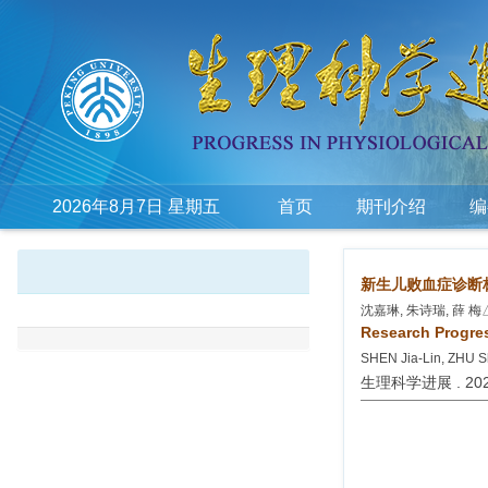
2026年8月7日 星期五
首页
期刊介绍
编
新生儿败血症诊断
沈嘉琳, 朱诗瑞, 薛 梅
Research Progres
SHEN Jia-Lin, ZHU S
生理科学进展 . 2026